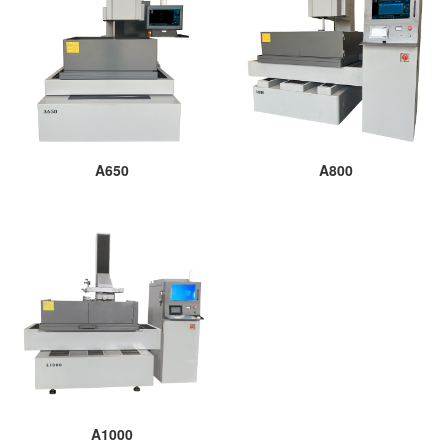
A650
A800
A1000